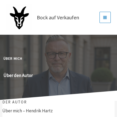
Inhalt
Zum
springen
Inhalt
Bock auf Verkaufen
springen
ÜBER MICH
Über den Autor
DER AUTOR
Über mich – Hendrik Hartz